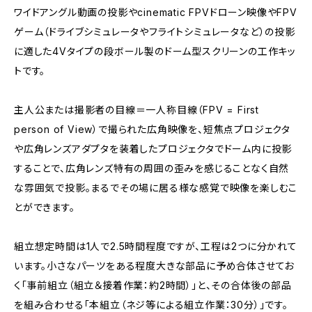
ワイドアングル動画の投影やcinematic FPVドローン映像やFPV
ゲーム（ドライブシミュレータやフライトシミュレータなど）の投影
に適した4Vタイプの段ボール製のドーム型スクリーンの工作キッ
トです。
主人公または撮影者の目線＝一人称目線（FPV = First
person of View）で撮られた広角映像を、短焦点プロジェクタ
や広角レンズアダプタを装着したプロジェクタでドーム内に投影
することで、広角レンズ特有の周囲の歪みを感じることなく自然
な雰囲気で投影。まるでその場に居る様な感覚で映像を楽しむこ
とができます。
組立想定時間は1人で2.5時間程度ですが、工程は2つに分かれて
います。小さなパーツをある程度大きな部品に予め合体させてお
く「事前組立（組立＆接着作業：約2時間）」と、その合体後の部品
を組み合わせる「本組立（ネジ等による組立作業：30分）」です。